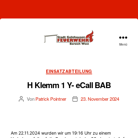
Menü
Freiwillige
Feuerwehr
Gelnhausen-
West
Kategorien
EINSATZABTEILUNG
H Klemm 1 Y- eCall BAB
Von
Patrick Pointner
23. November 2024
Beitragsautor
Beitragsdatum
Am 22.11.2024 wurden wir um 19:16 Uhr zu einem