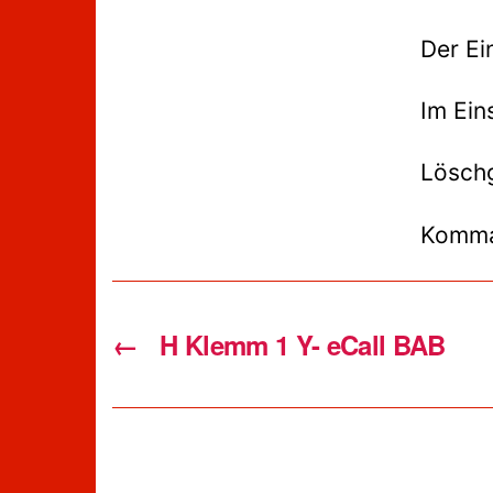
Der Ei
Im Ein
Löschg
Komm
←
H Klemm 1 Y- eCall BAB