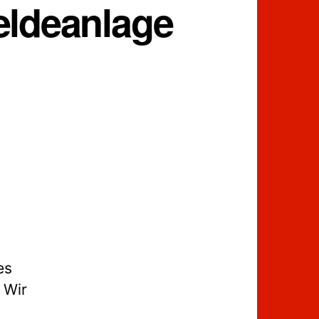
eldeanlage
es
 Wir