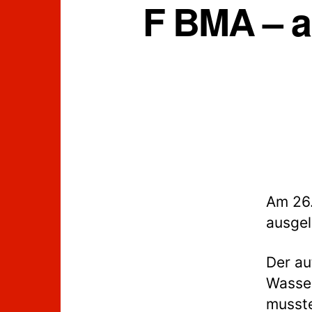
F BMA – a
Am 26.
ausgel
Der au
Wasser
musste