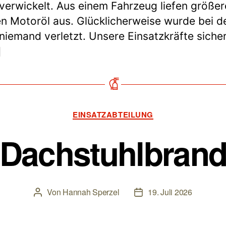
 verwickelt. Aus einem Fahrzeug liefen größer
 Motoröl aus. Glücklicherweise wurde bei 
 niemand verletzt. Unsere Einsatzkräfte siche
]
Kategorien
EINSATZABTEILUNG
Dachstuhlbran
Von
Hannah Sperzel
19. Juli 2026
Beitragsautor
Beitragsdatum