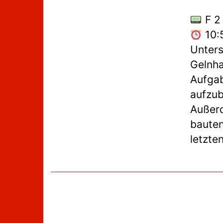
F 2
10:
Unters
Gelnha
Aufgab
aufzu
Außerd
bauten
letzte