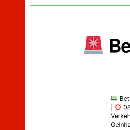
Bet
Bet
|
08
Verkeh
Gelnha