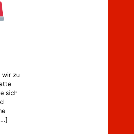
wir zu
atte
e sich
nd
he
[…]