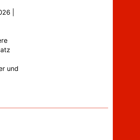
026 |
ere
atz
er und