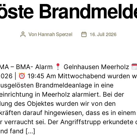
öste Brandmeld
Von
Hannah Sperzel
16. Juli 2026
Beitragsautor
Beitragsdatum
MA – BMA- Alarm
Gelnhausen Meerholz
2026 |
19:45 Am Mittwochabend wurden wi
ausgelösten Brandmeldeanlage in eine
einrichtung in Meerholz alarmiert. Bei der
ung des Objektes wurden wir von den
kräften darauf hingewiesen, dass es in einem
 verraucht sei. Der Angriffstrupp erkundete 
nd fand […]