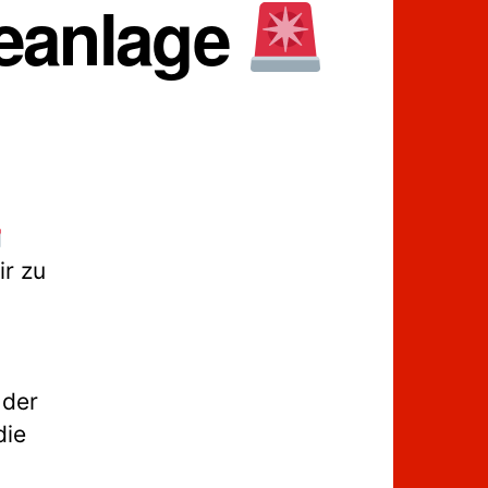
eanlage
r zu
 der
die