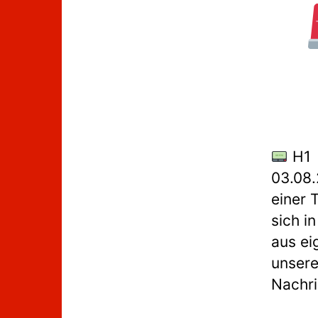
H1 
03.08
einer 
sich i
aus ei
unsere
Nachri