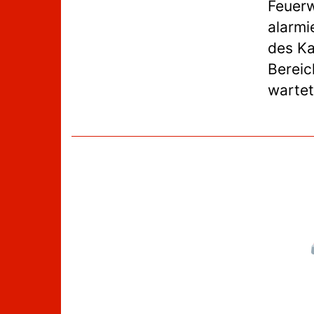
Feuerw
alarmi
des K
Bereic
wartet