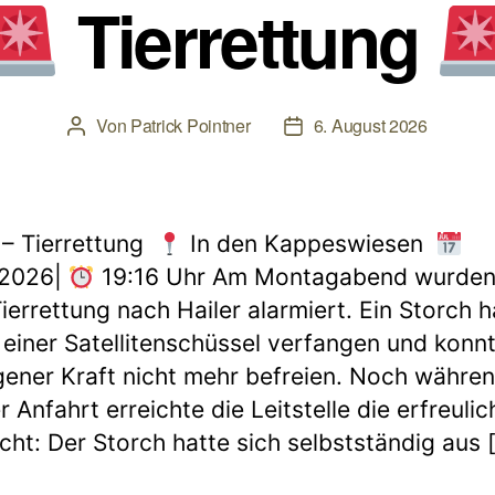
West
Tierrettung
Von
Patrick Pointner
6. August 2026
Beitragsautor
Beitragsdatum
– Tierrettung
In den Kappeswiesen
.2026|
19:16 Uhr Am Montagabend wurden 
Tierrettung nach Hailer alarmiert. Ein Storch h
n einer Satellitenschüssel verfangen und konnt
gener Kraft nicht mehr befreien. Noch währe
r Anfahrt erreichte die Leitstelle die erfreulic
cht: Der Storch hatte sich selbstständig aus 