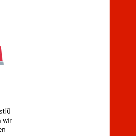
t🗓
 wir
en