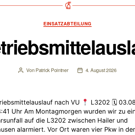
Kategorien
EINSATZABTEILUNG
riebsmittelaus
Von
Patrick Pointner
4. August 2026
Beitragsautor
Beitragsdatum
riebsmittelauslauf nach VU
L3202 🗓 03.0
:41 Uhr Am Montagmorgen wurden wir zu ei
rsunfall auf die L3202 zwischen Hailer und
usen alarmiert. Vor Ort waren vier Pkw in de