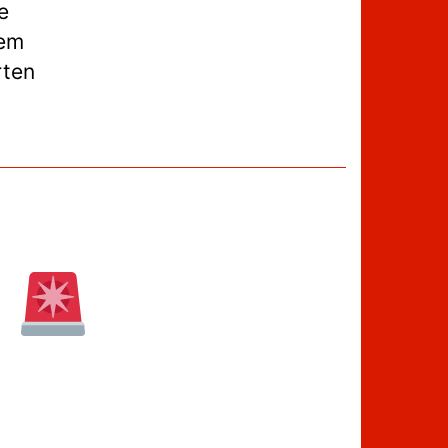
e
dem
rten
d