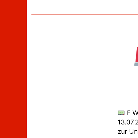
F W
13.07.
zur Un