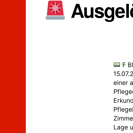
Ausgel
F B
15.07.
einer 
Pflege
Erkund
Pflege
Zimmer
Lage u