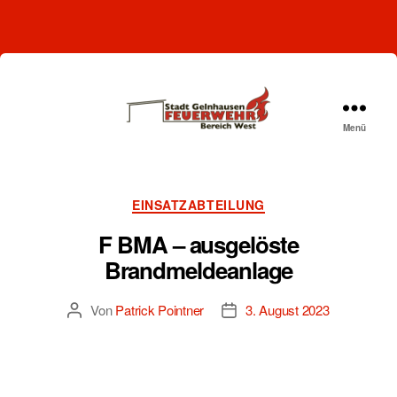
Menü
Freiwillige
Feuerwehr
Gelnhausen-
West
Kategorien
EINSATZABTEILUNG
F BMA – ausgelöste
Brandmeldeanlage
Von
Patrick Pointner
3. August 2023
Beitragsautor
Beitragsdatum