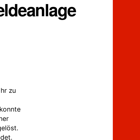
eldeanlage
hr zu
 konnte
mer
elöst.
det.