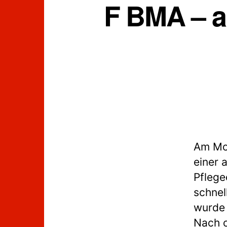
F BMA – a
Am Mon
einer 
Pflege
schnel
wurde 
Nach c