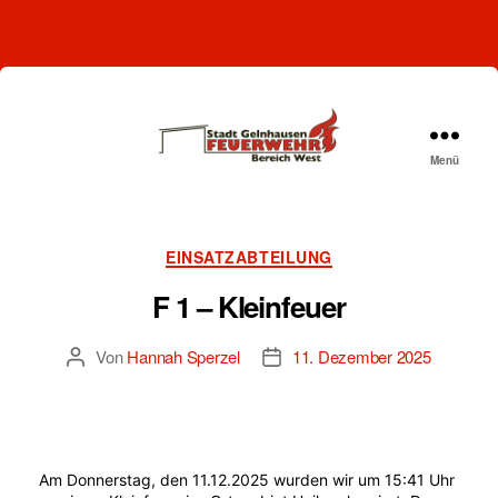
Menü
Freiwillige
Feuerwehr
Gelnhausen-
West
Kategorien
EINSATZABTEILUNG
F 1 – Kleinfeuer
Von
Hannah Sperzel
11. Dezember 2025
Beitragsautor
Beitragsdatum
Am Donnerstag, den 11.12.2025 wurden wir um 15:41 Uhr