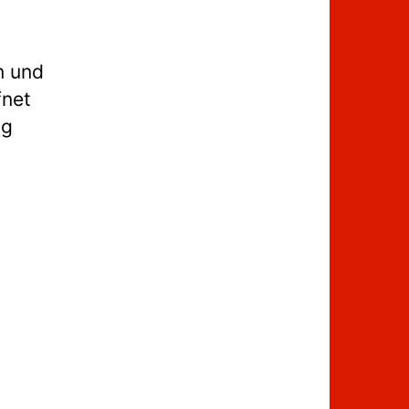
n und
fnet
ug