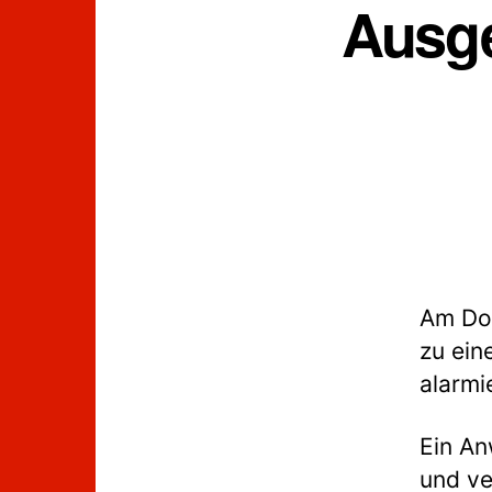
Ausge
Am Don
zu ein
alarmi
Ein An
und ve