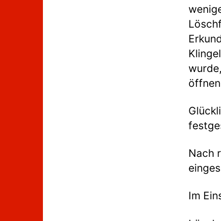
wenige
Löschf
Erkund
Klinge
wurde,
öffnen
Glückl
festge
Nach r
einges
Im Ein