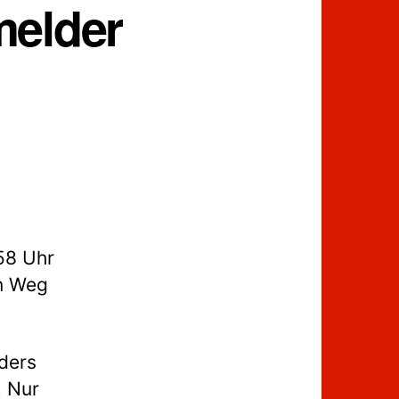
melder
58 Uhr
n Weg
ders
. Nur