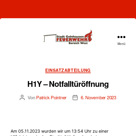
Menü
Freiwillige
Feuerwehr
Gelnhausen-
West
Kategorien
EINSATZABTEILUNG
H1Y – Notfalltüröffnung
Von
Patrick Pointner
6. November 2023
Beitragsautor
Beitragsdatum
Am 05.11.2023 wurden wir um 13:54 Uhr zu einer