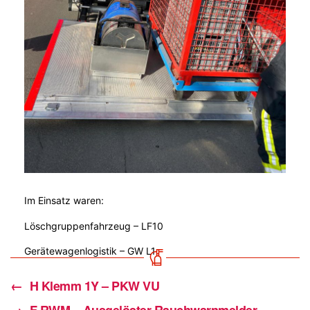
Im Einsatz waren:
Löschgruppenfahrzeug – LF10
Gerätewagenlogistik – GW L1
←
H Klemm 1Y – PKW VU