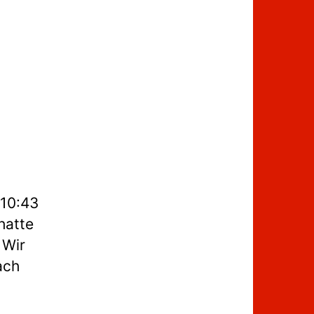
 10:43
hatte
 Wir
ach