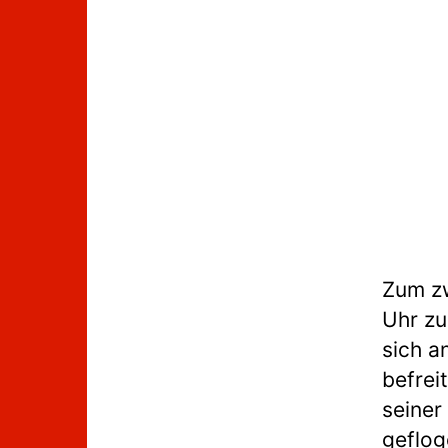
Zum zw
Uhr zu
sich a
befrei
seiner
geflog