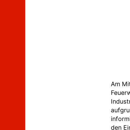
Am Mit
Feuerw
Indust
aufgru
inform
den Ei