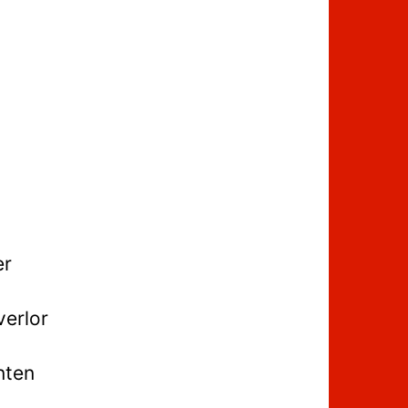
er
verlor
nten