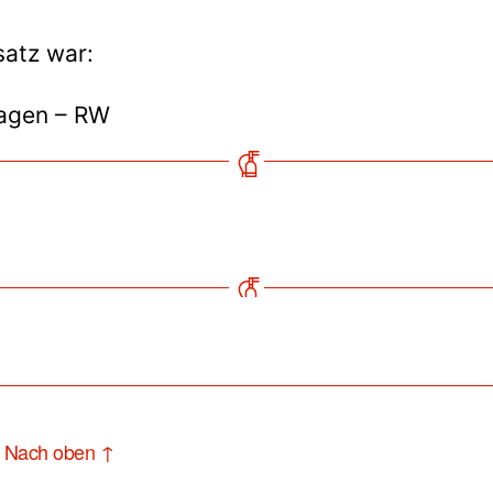
satz war:
agen – RW
Nach oben
↑