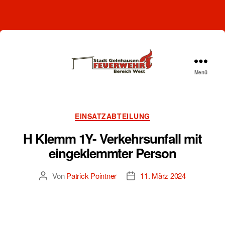
Menü
Freiwillige
Feuerwehr
Gelnhausen-
West
Kategorien
EINSATZABTEILUNG
H Klemm 1Y- Verkehrsunfall mit
eingeklemmter Person
Von
Patrick Pointner
11. März 2024
Beitragsautor
Beitragsdatum