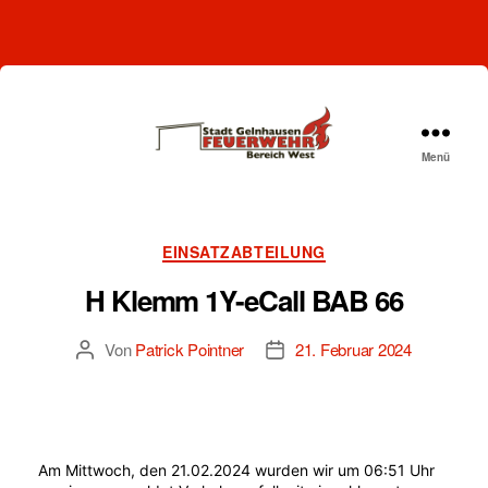
Menü
Freiwillige
Feuerwehr
Gelnhausen-
West
Kategorien
EINSATZABTEILUNG
H Klemm 1Y-eCall BAB 66
Von
Patrick Pointner
21. Februar 2024
Beitragsautor
Beitragsdatum
Am Mittwoch, den 21.02.2024 wurden wir um 06:51 Uhr