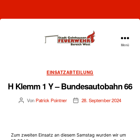
Menü
Freiwillige
Feuerwehr
Gelnhausen-
West
Kategorien
EINSATZABTEILUNG
H Klemm 1 Y – Bundesautobahn 66
Von
Patrick Pointner
28. September 2024
Beitragsautor
Beitragsdatum
Zum zweiten Einsatz an diesem Samstag wurden wir um