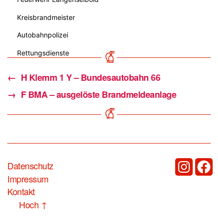
Kreisbrandmeister
Autobahnpolizei
Rettungsdienste
←
H Klemm 1 Y – Bundesautobahn 66
→
F BMA – ausgelöste Brandmeldeanlage
Datenschutz
Instagram
Fac
Impressum
Kontakt
Hoch
↑