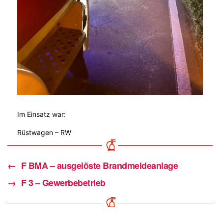
Im Einsatz war:
Rüstwagen – RW
←
F BMA – ausgelöste Brandmeldeanlage
→
F 3 – Gewerbebetrieb