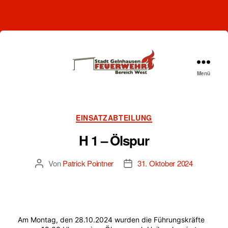
Menü
Freiwillige
Feuerwehr
Gelnhausen-
West
Kategorien
EINSATZABTEILUNG
H 1 – Ölspur
Von
Patrick Pointner
31. Oktober 2024
Beitragsautor
Beitragsdatum
Am Montag, den 28.10.2024 wurden die Führungskräfte