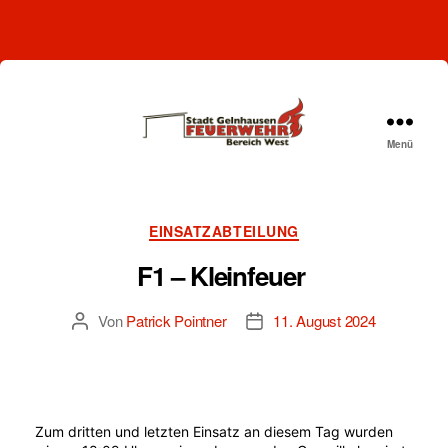
Menü
Freiwillige
Feuerwehr
Gelnhausen-
West
Kategorien
EINSATZABTEILUNG
F1 – Kleinfeuer
Von
Patrick Pointner
11. August 2024
Beitragsautor
Beitragsdatum
Zum dritten und letzten Einsatz an diesem Tag wurden