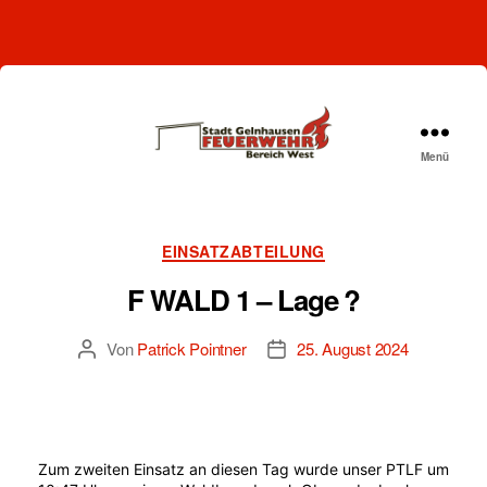
Menü
Freiwillige
Feuerwehr
Gelnhausen-
West
Kategorien
EINSATZABTEILUNG
F WALD 1 – Lage ?
Von
Patrick Pointner
25. August 2024
Beitragsautor
Beitragsdatum
Zum zweiten Einsatz an diesen Tag wurde unser PTLF um