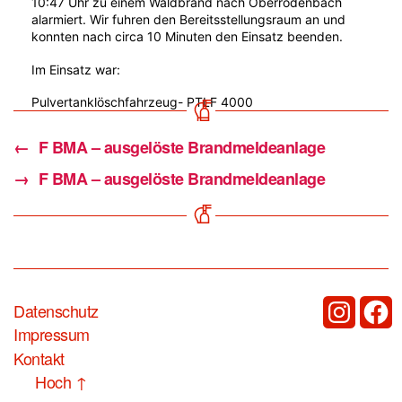
10:47 Uhr zu einem Waldbrand nach Oberrodenbach
alarmiert. Wir fuhren den Bereitsstellungsraum an und
konnten nach circa 10 Minuten den Einsatz beenden.
Im Einsatz war:
Pulvertanklöschfahrzeug- PTLF 4000
←
F BMA – ausgelöste Brandmeldeanlage
→
F BMA – ausgelöste Brandmeldeanlage
Datenschutz
Instagram
Fac
Impressum
Kontakt
Hoch
↑