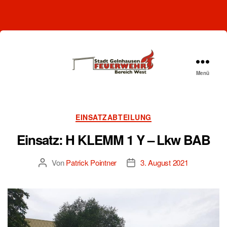
Menü
Freiwillige
Feuerwehr
Gelnhausen-
West
Kategorien
EINSATZABTEILUNG
Einsatz: H KLEMM 1 Y – Lkw BAB
Von
Patrick Pointner
3. August 2021
Beitragsautor
Beitragsdatum