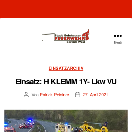
Menü
Freiwillige
Feuerwehr
Gelnhausen-
West
Kategorien
EINSATZARCHIV
Einsatz: H KLEMM 1Y- Lkw VU
Von
Patrick Pointner
27. April 2021
Beitragsautor
Beitragsdatum