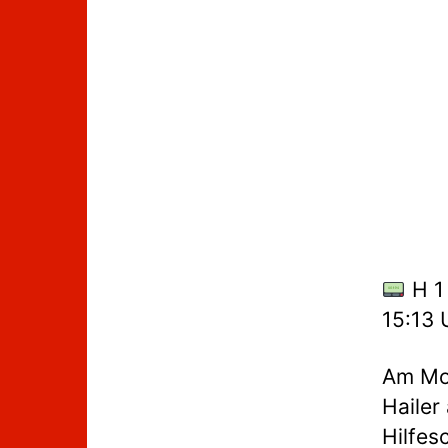
H 1 
15:13 
Am Mon
Hailer
Hilfes