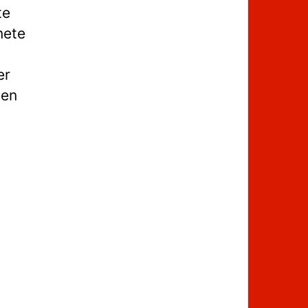
te
nete
er
ten