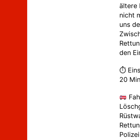
ältere
nicht 
uns de
Zwisc
Rettun
den Ei
⏱ Eins
20 Mi
Fah
Löschg
Rüstw
Rettun
Polizei