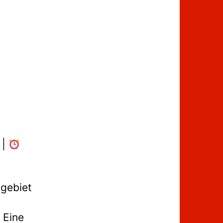
 |
sgebiet
 Eine